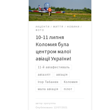
Організатор заходу – відомий
український пілот та військовий
льотчик Ігор Табанюк. Щороку на
аеродромі в Коломиї він влаштовує
справжнє свято не тільки для
АКЦЕНТИ
ЖИТТЯ
НОВИНИ
пілотів з усієї країни, але й для
ФОТО
мешканців та гостей міста. Серед
10-11 липня
учасників авіазльоту […]
Коломия була
центром малої
авіації України!
11-й авіафестиваль
авіазліт
авіація
Ігор Табанюк
Коломия
мала авіація
пілот
автор
sporynina
Опубліковано
12/07/2021