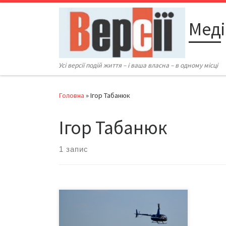
Перейти до вмісту
Меді
Усі версії подій життя – і ваша власна – в одному місці
Головна
»
Ігор Табанюк
Ігор Табанюк
1 запис
10-11 липня 2021-го у м. Коломиї
відбувався 11-й авіафестиваль на
честь святкування Івана Купала.