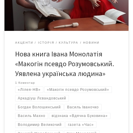
Мазепа, Павло Полуботок і Кирило Розумовський ніколи б не
здогадалися, як можна використати їхні прізвища у
міжнародній […]
АКЦЕНТИ
ІСТОРІЯ
КУЛЬТУРА
НОВИНИ
Нова книга Івана Монолатія
«Макогін псевдо Розумовський.
Уявлена українська людина»
1 Коментар
«Лілея-НВ»
«Макогін псевдо Розумовський»
Аркадіуш Лєвандовський
Богдан Волошинський
Василь Іваночко
Василь Махно
відзнака «Вдячна Буковина»
Володимир Великочий
газета «Час»