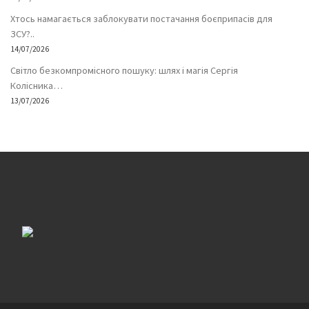
Хтось намагається заблокувати постачання боєприпасів для
ЗСУ?..
14/07/2026
Світло безкомпромісного пошуку: шлях і магія Сергія
Колісника…
13/07/2026