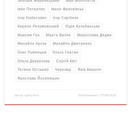
Зеновій Жеребецький
Іван Монолатій
Іван Патриляк
Івано-Франківськ
Ігор Набитович
Ігор Скрібняк
Кирило Розумовський
Лідія Кульбанська
Максим Гон
Марта Валяк
Мирослава Дядюк
Михайло Арсак
Михайло Дмитренко
Олег Румянцев
Ольга Гнатюк
Ольга Деркачова
Сергій Квіт
Тетяна Осташко
Чернівці
Яків Макогін
Ярослава Йосипишин
автор
sporynina
Опубліковано
27/08/2023