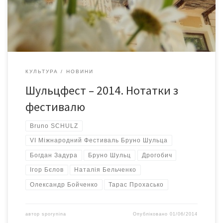
КУЛЬТУРА
НОВИНИ
Шульцфест – 2014. Нотатки з
фестивалю
Bruno SCHULZ
VI Міжнародний Фестиваль Бруно Шульца
Богдан Задура
Бруно Шульц
Дрогобич
Ігор Бєлов
Наталія Бельченко
Олександр Бойченко
Тарас Прохасько
автор
sporynina
Опубліковано
01/06/2014