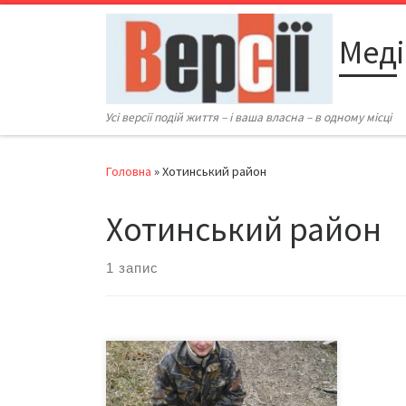
Перейти до вмісту
Меді
Усі версії подій життя – і ваша власна – в одному місці
Головна
»
Хотинський район
Хотинський район
1 запис
Ловись, рибко, велика й маленька!
На березі Дністра в с. Атаки на
Хотинщині в День рибалки відбувся