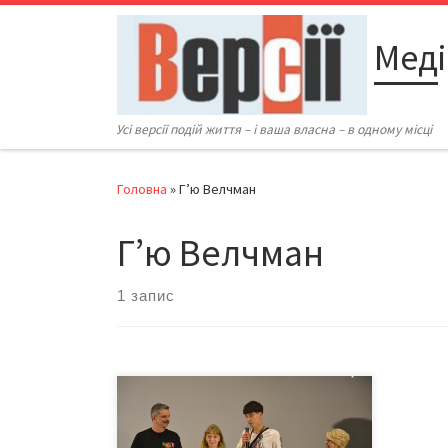
Перейти до вмісту
Меді
Усі версії подій життя – і ваша власна – в одному місці
Головна
»
Г’ю Велчман
Г’ю Велчман
1 запис
23 червня 2023-го у Чернівцях
завершився третій міжнародний
кінофестиваль Миколайчук OPEN.