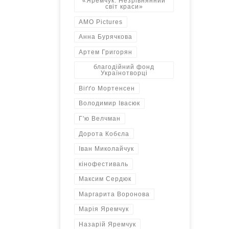
«Яремчук: Незрівнянний
світ краси»
AMO Pictures
Анна Бурячкова
Артем Григорян
благодійний фонд
Українотворці
Віґґо Мортенсен
Володимир Івасюк
Г'ю Велчман
Дорота Кобєла
Іван Миколайчук
кінофестиваль
Максим Сердюк
Маргарита Воронова
Марія Яремчук
Назарій Яремчук