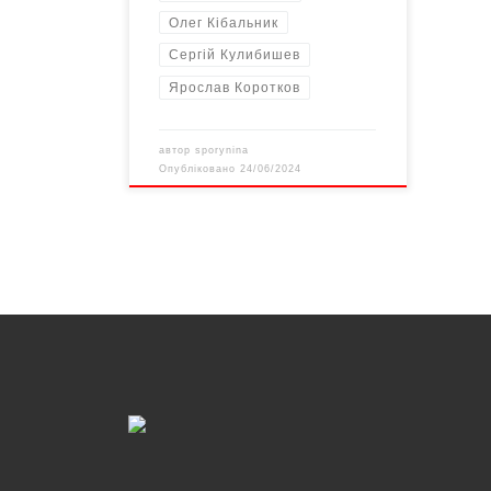
Олег Кібальник
Сергій Кулибишев
Ярослав Коротков
автор
sporynina
Опубліковано
24/06/2024