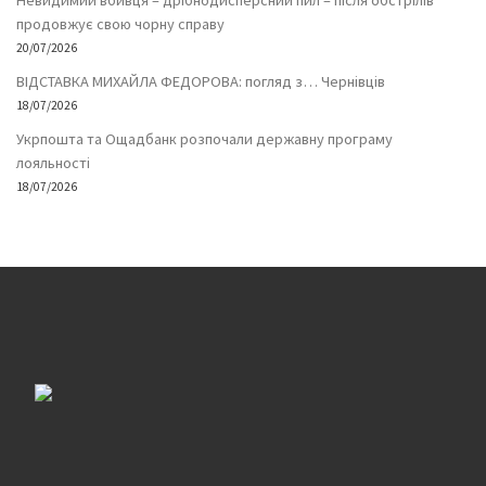
Невидимий вбивця – дрібнодисперсний пил – після обстрілів
продовжує свою чорну справу
20/07/2026
ВІДСТАВКА МИХАЙЛА ФЕДОРОВА: погляд з… Чернівців
18/07/2026
Укрпошта та Ощадбанк розпочали державну програму
лояльності
18/07/2026