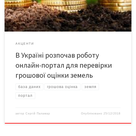
оцінки (НГО) сільськогосподарських земельних ділянок. Він
дасть змогу власникам землі, які здають ділянки в оренду,
переконатися в справедливості орендної плати і […]
АКЦЕНТИ
В Україні розпочав роботу
онлайн-портал для перевірки
грошової оцінки земель
база даних
грошова оцінка
земля
портал
автор
Сергій Паламар
Опубліковано
25/12/2018