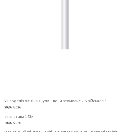
У нардепів літні канікули – вони втомились. А військові?
20/07/2026
«Ініціатива 143»
20/07/2026