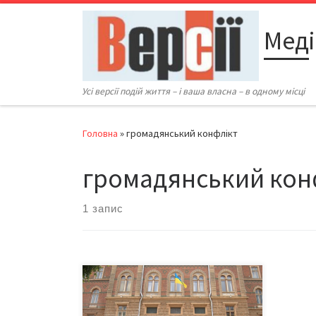
Перейти до вмісту
Меді
Усі версії подій життя – і ваша власна – в одному місці
Головна
»
громадянський конфлікт
громадянський кон
1 запис
– Намагання обмежити українську
мову у публічній сфері – це
політична диверсія Росії, –