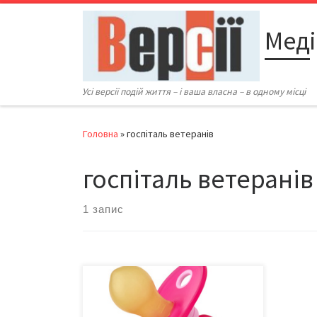
Перейти до вмісту
Меді
Усі версії подій життя – і ваша власна – в одному місці
Головна
»
госпіталь ветеранів
госпіталь ветеранів
1 запис
На вчорашній 26-й сесії
Чернівецької обласної ради вкотре
постало питання доцільності