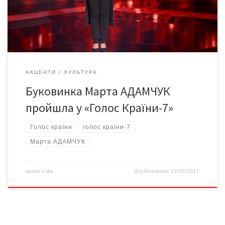
Анатолія ЖИТАРЮКА. Анатолій Миколайович 28 років прожив у
Кельменцях, де свого часу навіть директорував у […]
АКЦЕНТИ
КУЛЬТУРА
Буковинка Марта АДАМЧУК
пройшла у «Голос Країни-7»
Голос країни
голос країни-7
Марта АДАМЧУК
автор
Lida
Опубліковано
12/02/2017