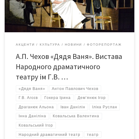
Андріївна – Даніліна Інна Софія Олександрівна(Соня) –
Драганюк Альона Войницька […]
АКЦЕНТИ
КУЛЬТУРА
НОВИНИ
ФОТОРЕПОРТАЖ
А.П. Чехов «Дядя Ваня». Вистава
Народного драматичного
театру ім Г.В. …
«Дядя Ваня»
Антон Павлович Чехов
Г.В. Агєєв
Гокера Ірина
Дем’янюк Ігор
Драганюк Альона
Іван Данілін
Іліка Руслан
Інна Даніліна
Ковальська Валентина
Ковальський Ігор
Народний драматичний театр
театр