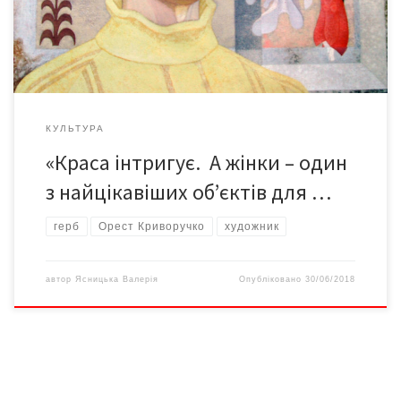
1968, гратографія. Регіна. Ранок (ескіз гобелена). 1970,
темпера. Ескізи скульптури: […]
КУЛЬТУРА
«Краса інтригує. А жінки – один
з найцікавіших об’єктів для …
герб
Орест Криворучко
художник
автор
Ясницька Валерія
Опубліковано
30/06/2018