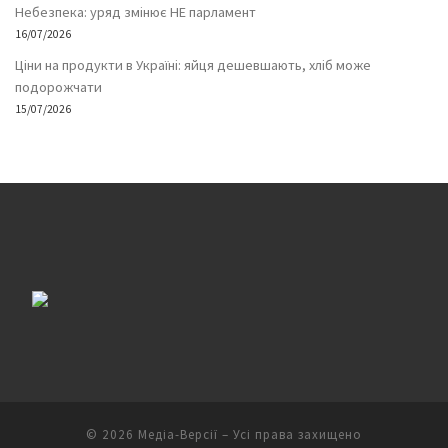
Небезпека: уряд змінює НЕ парламент
16/07/2026
Ціни на продукти в Україні: яйця дешевшають, хліб може
подорожчати
15/07/2026
© 2026
Медіа-Версії
– Усі права захищено