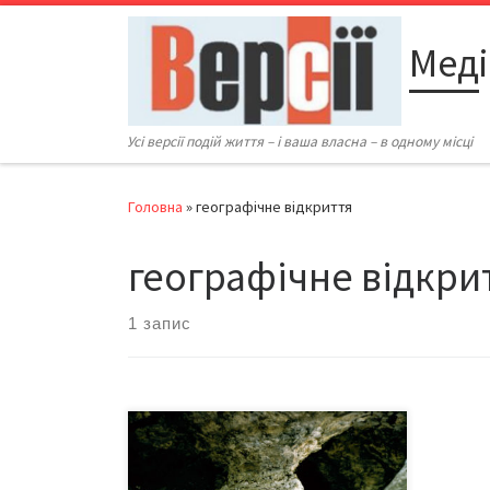
Перейти до вмісту
Меді
Усі версії подій життя – і ваша власна – в одному місці
Головна
»
географічне відкриття
географічне відкри
1 запис
Вона стала національною гордістю
нашої країни, увійшовши до десяти
найпротяжніших печер світу й