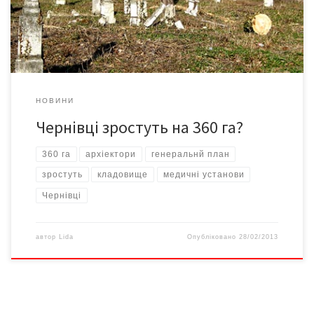
винести туберкульозні диспансери й перенести також
Калинівський ринок. Після обговорення нового генплану всі
[…]
НОВИНИ
Чернівці зростуть на 360 га?
360 га
архіектори
генеральнй план
зростуть
кладовище
медичні установи
Чернівці
автор
Lida
Опубліковано
28/02/2013