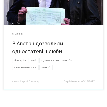
грудня, дозволив у майбутньому укладати одностатеві шлюби.
Суд обґрунтував своє рішення забороною дискримінації,
зазначеною […]
ЖИТТЯ
В Австрії дозволили
одностатеві шлюби
Австрія
гей
одностатеві шлюби
секс-меншини
шлюб
автор
Сергій Паламар
Опубліковано
05/12/2017