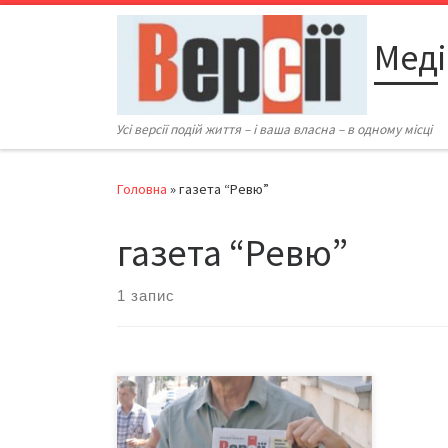
Перейти до вмісту
Меді
Усі версії подій життя – і ваша власна – в одному місці
Головна
»
газета “Ревю”
газета “Ревю”
1 запис
Група німецькомовних туристів з
Швейцарії та Німеччини завітала до
Чернівців. Виявивши бажання