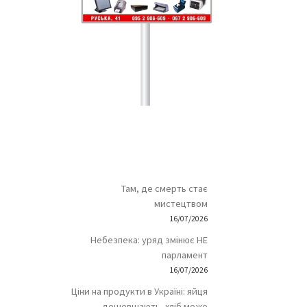
Там, де смерть стає
мистецтвом
16/07/2026
Небезпека: уряд змінює НЕ
парламент
16/07/2026
Ціни на продукти в Україні: яйця
дешевшають, хліб може