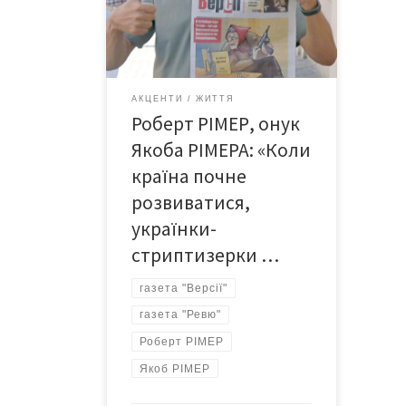
поспілкуватися з місцевими
журналістами, опинилися у редакції
газети «Версії». І тут з’ясувалося,
що серед них є внук Якоба Рімера,
видавця німецькомовної газети
АКЦЕНТИ
ЖИТТЯ
«Revue», що виходила в Чернівцях
Роберт РІМЕР, онук
1902 року. Швейцарець Роберт
Рімер все життя працював у
Якоба РІМЕРА: «Коли
профспілках, захищаючи […]
країна почне
розвиватися,
українки-
стриптизерки …
газета "Версії"
газета "Ревю"
Роберт РІМЕР
Якоб РІМЕР