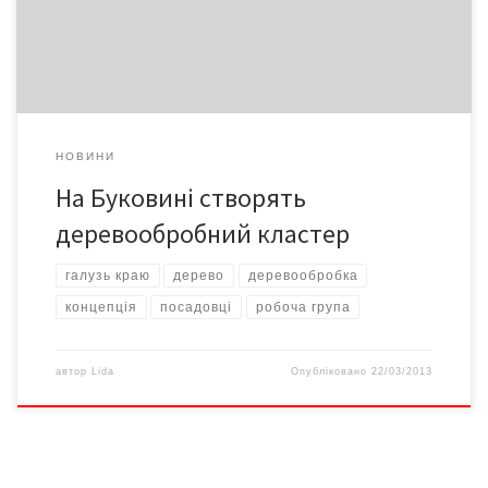
групи «Кластер деревообробки: можливості для галузі та
регіону». За словами директора Асоціації деревообробників
Буковини Володимира ДОРОША, проект […]
НОВИНИ
На Буковині створять
деревообробний кластер
галузь краю
дерево
деревообробка
концепція
посадовці
робоча група
автор
Lida
Опубліковано
22/03/2013