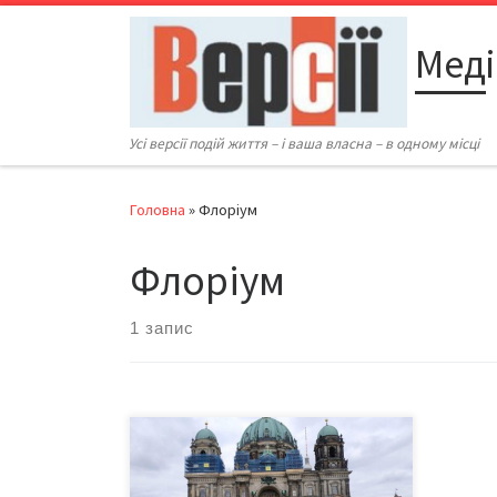
Перейти до вмісту
Меді
Усі версії подій життя – і ваша власна – в одному місці
Головна
»
Флоріум
Флоріум
1 запис
Колектив “Флоріуму” на фестивалі
квітів “Койкенкорф”, весна, 2019
рік А нинішнього року вже