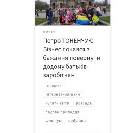
виповнилося 10 років глибоцькому
інтернет-магазину «Флоріум», який
місцевий голова ОТГ Григорій
ВАНЗУРЯК називає гордістю
громади. – А починалося все від
ЖИТТЯ
нашого із братом бажання
Петро ТОНЕНЧУК:
повернути із заробітків своїх
батьків – маму і тата, – розповідає
Бізнес почався з
Петро […]
бажання повернути
додому батьків-
заробітчан
горщики
інтернет-магазин
купити квіти
розсада
садове приладдя
Флоріум
цибулини