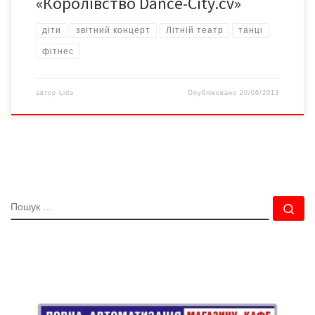
«Королівство Dance-City.cv»
діти
звітний концерт
Літній театр
танці
фітнес
автор
Lida
Опубліковано
20/06/2013
ПОШУК
По