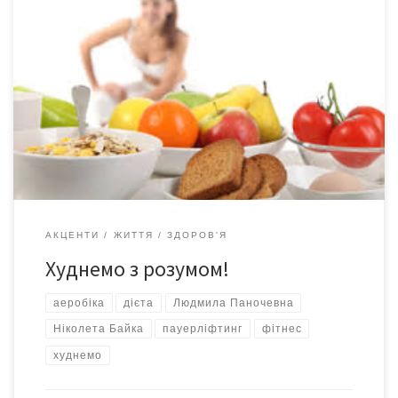
Ще тільки початок літа, але пляжний сезон уже стартував.
Сонечко припікає і спонукає нас все більше роздягатися. Всі
жінки планети, як і наші чарівні чернівчанки, подумки вже на
річці або на березі моря, а не в душному приміщення офісу. На
порядку денному питання, як привести своє тіло в гарний
привабливий […]
АКЦЕНТИ
ЖИТТЯ
ЗДОРОВ'Я
Худнемо з розумом!
аеробіка
дієта
Людмила Паночевна
Ніколета Байка
пауерліфтинг
фітнес
худнемо