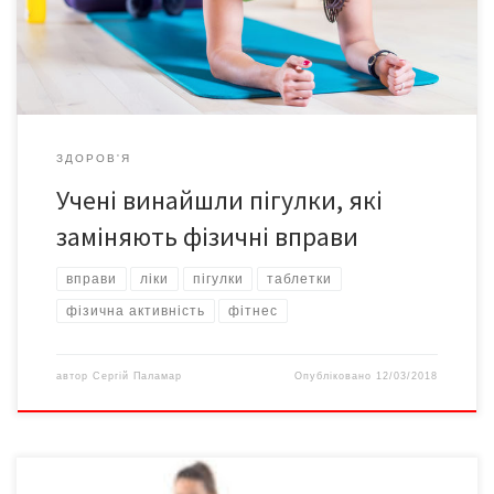
захворювання та рухові розлади, пацієнтів з ожирінням та
людей після […]
ЗДОРОВ'Я
Учені винайшли пігулки, які
заміняють фізичні вправи
вправи
ліки
пігулки
таблетки
фізична активність
фітнес
автор
Сергій Паламар
Опубліковано
12/03/2018