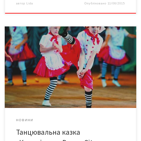
автор
Lida
Опубліковано
11/06/2015
Її представили на сцені Літнього театру вихованці
чернівецької школи танців і фітнесу «DANCE-CITY.CV».
Захоплива подорож у часі й просторі за допомоги танцю
продемонструвала, наскільки талановитими є наші діти. Участь
у виступах брали всі хлопці та дівчата, незважаючи на рівень
здібностей. А наскільки дітлашні подобається рух під музику,
глядачі переконалися, спостерігаючи […]
НОВИНИ
Танцювальна казка