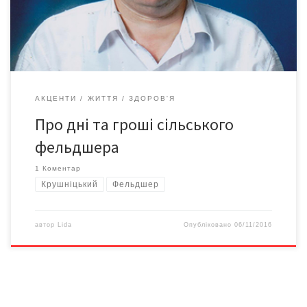
Навряд чи знайдеться інша професія, що увібрала б у себе
[…]
АКЦЕНТИ
ЖИТТЯ
ЗДОРОВ'Я
Про дні та гроші сільського
фельдшера
1 Коментар
Крушніцький
Фельдшер
автор
Lida
Опубліковано
06/11/2016