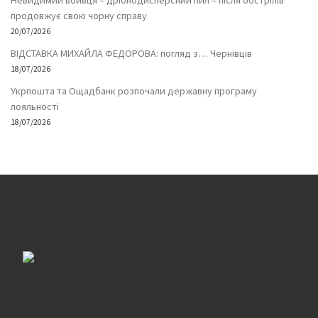
Невидимий вбивця – дрібнодисперсний пил – після обстрілів
продовжує свою чорну справу
20/07/2026
ВІДСТАВКА МИХАЙЛА ФЕДОРОВА: погляд з… Чернівців
18/07/2026
Укрпошта та Ощадбанк розпочали державну програму
лояльності
18/07/2026