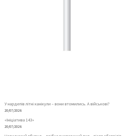
У нардепів літні канікули – вони втомились. А військові?
20/07/2026
«Ініціатива 143»
20/07/2026