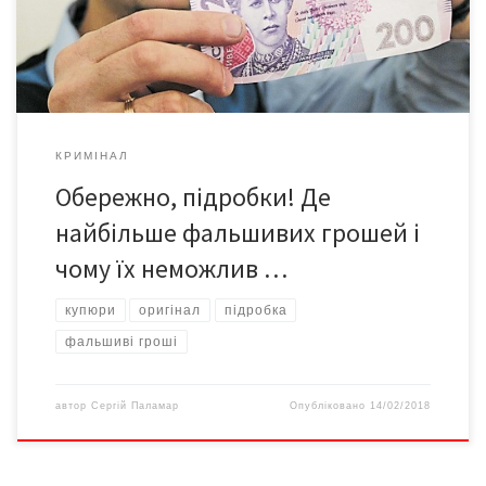
поліції України Руслан Стрембіцький, повідомляє УНН.
«Найчастіше в Україні виявляють підробки таких купюр: 200
[…]
КРИМІНАЛ
Обережно, підробки! Де
найбільше фальшивих грошей і
чому їх неможлив …
купюри
оригінал
підробка
фальшиві гроші
автор
Сергій Паламар
Опубліковано
14/02/2018