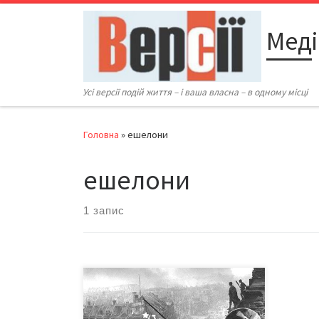
Перейти до вмісту
Меді
Усі версії подій життя – і ваша власна – в одному місці
Головна
»
ешелони
ешелони
1 запис
Про військові трофеї, які є
власністю держави і
використовуються як для