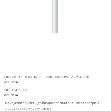
У нардепів літні канікули – вони втомились. А військові?
20/07/2026
«Ініціатива 143»
20/07/2026
Невидимий вбивця – дрібнодисперсний пил – після обстрілів
продовжує свою чорну справу