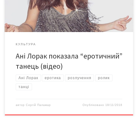
опублікували кадри, на яких він проводить вечір із запальною
брюнеткою в […]
КУЛЬТУРА
Ані Лорак показала “еротичний”
танець (відео)
Ані Лорак
еротика
розлучення
ролик
танці
автор
Сергій Паламар
Опубліковано
18/11/2018