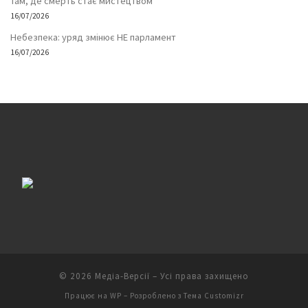
Там, де смерть стає мистецтвом
16/07/2026
Небезпека: уряд змінює НЕ парламент
16/07/2026
© 2026
Медіа-Версії
– Усі права захищено
Працює на
WP
– Розроблено з
Тема Customizr