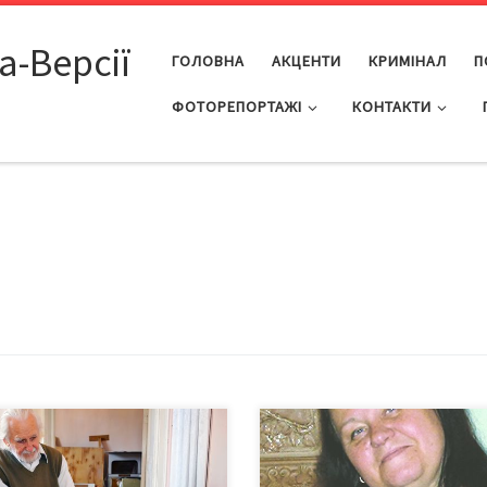
а-Версії
ГОЛОВНА
АКЦЕНТИ
КРИМІНАЛ
П
ФОТОРЕПОРТАЖІ
КОНТАКТИ
льф Лекалов – не тільки
Чи можуть такі виникнути на 40
вий художник, а й людина
ковий день після смерті людин
вичайна. Де лиш він не
Можуть, коли йдеться про митц