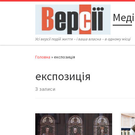
Перейти до вмісту
Меді
Усі версії подій життя – і ваша власна – в одному місці
Головна
»
експозиція
експозиція
3 записи
Чернівчани та гості міста знову
Рудо
отримали можливість долучитися
чудо
до кращих зразків угорського
надз