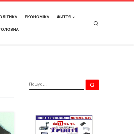
ОЛІТИКА
ЕКОНОМІКА
ЖИТТЯ
Search
ГОЛОВНА
ПОШУК
Пошук …
-
и?
я й