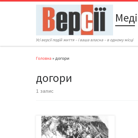
Перейти до вмісту
Меді
Усі версії подій життя – і ваша власна – в одному місці
Головна
»
догори
догори
1 запис
Цього листа редакція отримала
напередодні Нового року. Гадали,
черговий «сердитий» лист, а