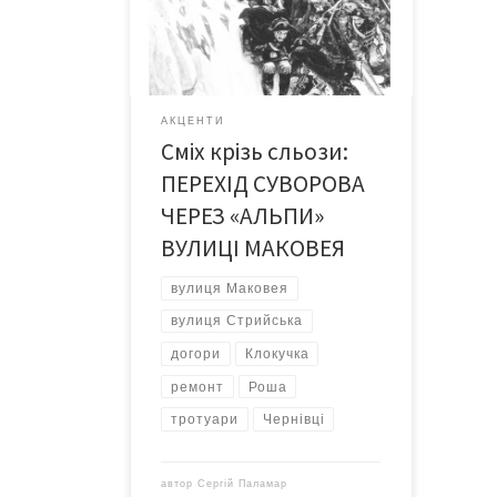
прочитавши, зраділи образності та
широті мислення її автора. – Чим не
готовий фейлетон? – вирішили ми,
адже попри шалену кількість
фейлетонних ситуацій у нашому
АКЦЕНТИ
житті, цей жанр практично зник зі
Сміх крізь сльози:
шпальт газет… Може, посміємося
разом? Чи поплачемо? […]
ПЕРЕХІД СУВОРОВА
ЧЕРЕЗ «АЛЬПИ»
ВУЛИЦІ МАКОВЕЯ
вулиця Маковея
вулиця Стрийська
догори
Клокучка
ремонт
Роша
тротуари
Чернівці
автор
Сергій Паламар