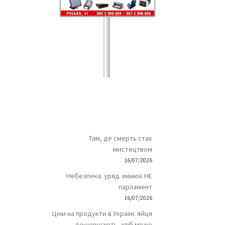
Там, де смерть стає
мистецтвом
16/07/2026
Небезпека: уряд змінює НЕ
парламент
16/07/2026
Ціни на продукти в Україні: яйця
дешевшають, хліб може