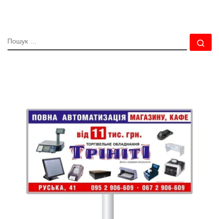
ПОШУК
По