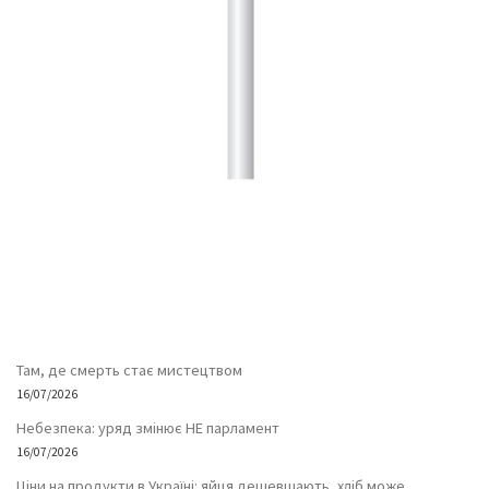
Там, де смерть стає мистецтвом
16/07/2026
Небезпека: уряд змінює НЕ парламент
16/07/2026
Ціни на продукти в Україні: яйця дешевшають, хліб може