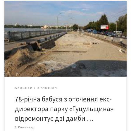
Басейнове управління водних ресурсів річок Прут та Сірет 12
листопада підписало два договори з ТОВ «ПМК-77» на
капітальний ремонт двох дамб на р.Черемош за 16 млн грн,
повідомляє сайт електронних закупівель
«Prozorro».Фірма відремонтує дамбу на хуторі Рівняна на
Вижниччині за 8,9 млн грн. Ще 7 млн грн вона отримає за
ремонт дамби […]
АКЦЕНТИ
КРИМІНАЛ
78-річна бабуся з оточення екс-
директора парку «Гуцульщина»
відремонтує дві дамби …
1 Коментар