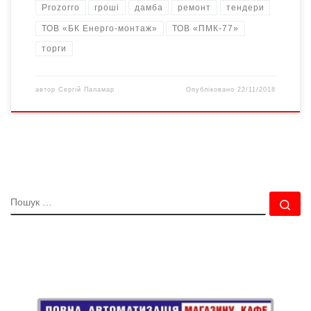
Prozorro
гроші
дамба
ремонт
тендери
ТОВ «БК Енерго-монтаж»
ТОВ «ПМК-77»
торги
автор
Сергій Паламар
Опубліковано
22/11/2018
ПОШУК
По