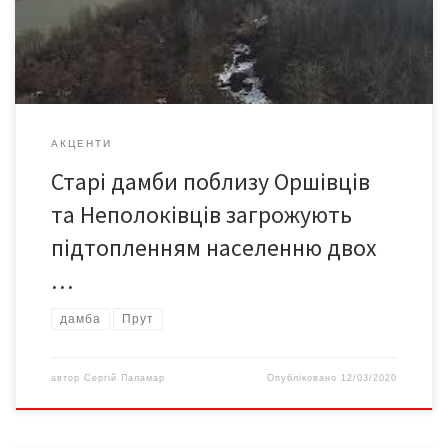
може й сотні мільонів гривень, тож проблему не вирішити
лише силами місцевої громади, району чи […]
АКЦЕНТИ
Старі дамби поблизу Оршівців
та Неполоківців загрожують
підтопленням населенню двох
…
дамба
Прут
автор
Сергій Паламар
Опубліковано
12/03/2020