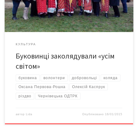
їхніми мовами. Різдвяний проект чернівецької композиторки і
аранжувальниці Оксани Первової-Рошки – близько трьох
десятків різдвяних кліпів – став […]
КУЛЬТУРА
Буковинці заколядували «усім
світом»
буковина
волонтери
добровольці
коляда
Оксана Первова-Рошка
Олексій Каспрук
різдво
Чернівецька ОДТРК
автор
Lida
Опубліковано
16/01/2015