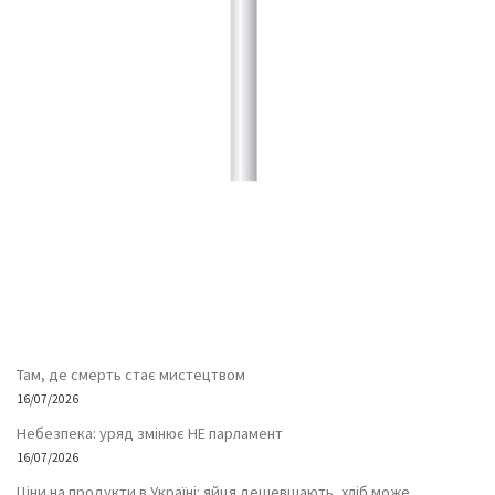
Там, де смерть стає мистецтвом
16/07/2026
Небезпека: уряд змінює НЕ парламент
16/07/2026
Ціни на продукти в Україні: яйця дешевшають, хліб може