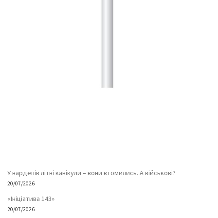
У нардепів літні канікули – вони втомились. А військові?
20/07/2026
«Ініціатива 143»
20/07/2026