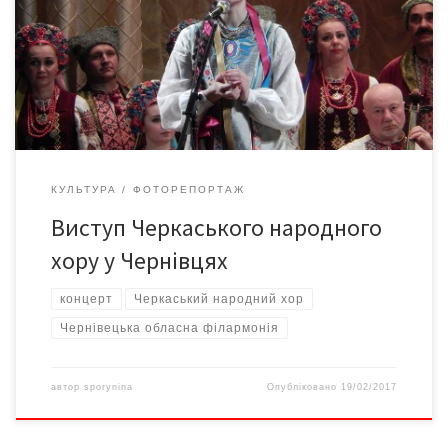
Черкаський академічний заслужений український народний хор
є лауреатом Національної премії України імені Тараса
Шевченка. Художній керівник та головний диригент –
заслужений діяч мистецтв України Леонід Трофименко. Більш
детальний фотозвіт […]
КУЛЬТУРА
ФОТОРЕПОРТАЖ
Виступ Черкаського народного
хору у Чернівцях
концерт
Черкаський народний хор
Чернівецька обласна філармонія
автор
sporynina
Опубліковано
19/02/2017