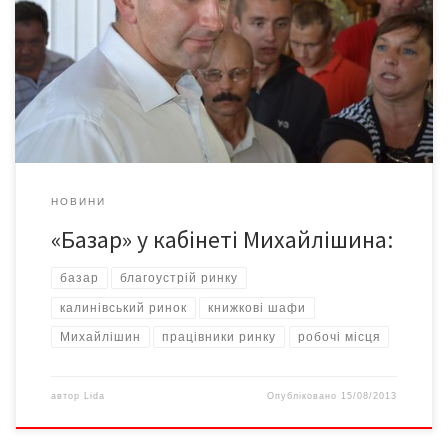
пікетували Чернівецьку міську раду, де відбувалося засідання
виконавчого комітету. Основні вимоги – скасувати рішення про
реконструкцію 5-го сектору або ж, якщо і проводити
реорганізацію, робити це відкрито і прозоро. До акції
протесту долучилися також працівники ринку «Добробут» […]
НОВИНИ
«Базар» у кабінеті Михайлішина:
базар
благоустрій ринку
калинівський ринок
книжкові шафи
Михайлішин
працівники ринку
робочі місця
автор
Lida
Опубліковано
15/08/2013