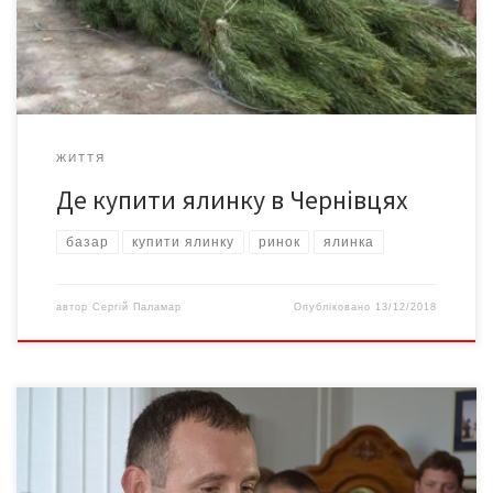
Комарова, 2-4, вул. Комарова,18, вул. Головна, 223
(мікроринок «Буковинський»); пр. Незалежності, 96-96-А (ринок
«Газкомплектприлад»); на […]
ЖИТТЯ
Де купити ялинку в Чернівцях
базар
купити ялинку
ринок
ялинка
автор
Сергій Паламар
Опубліковано
13/12/2018
Підприємці Калинівського ринку вимагають його відставки 13
серпня близько сотні підприємців Калинівського ринку