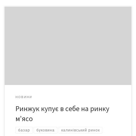
19 червня МТК «Калинівський ринок» святкує 20-річчя. Серед
топ-10 ринків України лише «Калинівській» є комунальним
підприємством. Кілька років поспіль його визнавали найкращим
платником податків в Україні. Генеральний директор
«Калинки» Іван РИНЖУК розповів журналістам про майбутнє та
сьогодення свого «дітища».
НОВИНИ
Ринжук купує в себе на ринку
м’ясо
базар
буковина
калинівський ринок