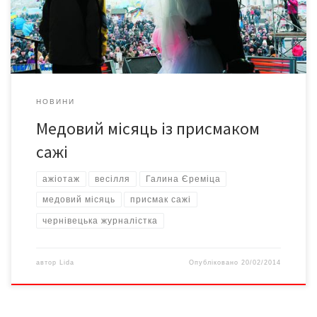
«після перемоги», Господь подарував їм три дні затишшя. А на
четвертий […]
НОВИНИ
Медовий місяць із присмаком
сажі
ажіотаж
весілля
Галина Єреміца
медовий місяць
присмак сажі
чернівецька журналістка
автор
Lida
Опубліковано
20/02/2014