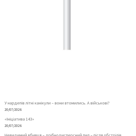
У нардепів літні канікули – вони втомились. А військові?
20/07/2026
«Ініціатива 143»
20/07/2026
Невидимий вбивця – дрібнодисперсний пил – після обстрілів