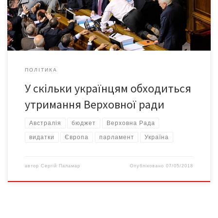
законотворчої діяльності Верховної Ради, інформаційно-
аналітичне та матеріально-технічне […]
ПОЛІТИКА
У скільки українцям обходиться
утримання Верховної ради
Австралія
бюджет
Верховна Рада
видатки
Європа
парламент
Україна
автор
Сергій Паламар
Опубліковано
07/05/2018