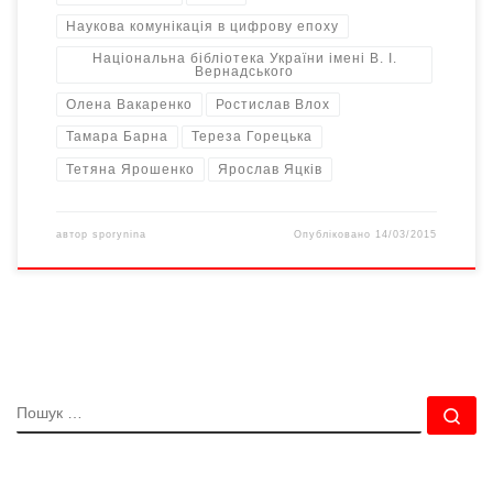
Наукова комунікація в цифрову епоху
Національна бібліотека України імені В. І.
Вернадського
Олена Вакаренко
Ростислав Влох
Тамара Барна
Тереза Горецька
Тетяна Ярошенко
Ярослав Яцків
автор
sporynina
Опубліковано
14/03/2015
ПОШУК
По