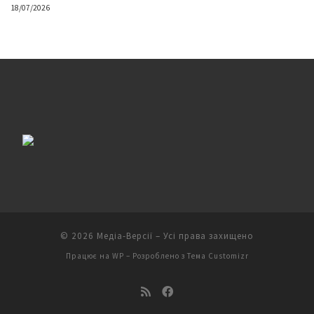
18/07/2026
© 2026
Медіа-Версії
– Усі права захищено
Працює на
WP
– Розроблено з
Тема Customizr