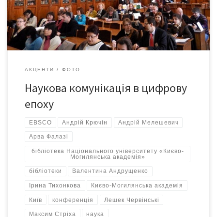
«Наукова комунікація в цифрову епоху».
АКЦЕНТИ
ФОТО
Наукова комунікація в цифрову
епоху
EBSCO
Андрій Крючін
Андрій Мелешевич
Арва Фалазі
бібліотека Національного університету «Києво-
Могилянська академія»
бібліотеки
Валентина Андрущенко
Ірина Тихонкова
Києво-Могилянська академія
Київ
конференція
Лешек Червінські
Максим Стріха
наука