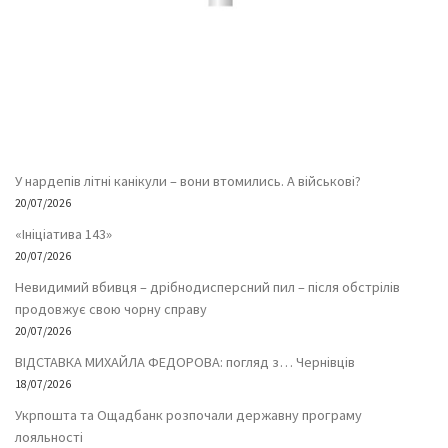
У нардепів літні канікули – вони втомились. А військові?
20/07/2026
«Ініціатива 143»
20/07/2026
Невидимий вбивця – дрібнодисперсний пил – після обстрілів
продовжує свою чорну справу
20/07/2026
ВІДСТАВКА МИХАЙЛА ФЕДОРОВА: погляд з… Чернівців
18/07/2026
Укрпошта та Ощадбанк розпочали державну програму
лояльності