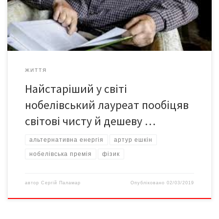
у підвалі власного будинку, розробляючи пристрій для
дешевого використання сонячної […]
ЖИТТЯ
Найстаріший у світі
нобелівський лауреат пообіцяв
світові чисту й дешеву …
альтернативна енергія
артур ешкін
нобелівська премія
фізик
автор
Сергій Паламар
Опубліковано
02/03/2019