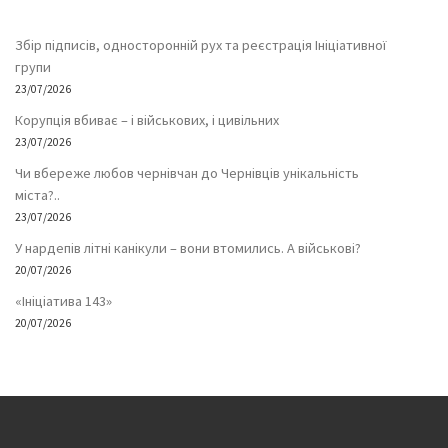
Збір підписів, односторонній рух та реєстрація Ініціативної
групи
23/07/2026
Корупція вбиває – і військових, і цивільних
23/07/2026
Чи вбереже любов чернівчан до Чернівців унікальність
міста?..
23/07/2026
У нардепів літні канікули – вони втомились. А військові?
20/07/2026
«Ініціатива 143»
20/07/2026