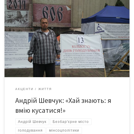
Тринадцять днів триває голодування голови громадської
організації «Безбар’єрне місто» Андрія Шевчука. Він вимагає
підтримки 2 тис. користувачів інвалідних візків щодо
відновлення соціальної справедливості та захисту права на
державну підтримку з безкоштовного ремонт та
обслуговування інвалідних візків за місцем проживання чи
перебування користувача (дім, лікарня тощо). Подробиці
дізнавалися у пікетувальника, який […]
АКЦЕНТИ
ЖИТТЯ
Андрій Шевчук: «Хай знають: я
вмію кусатися!»
Андрій Шевчук
Безбар'єрне місто
голодування
мінсоцполітики