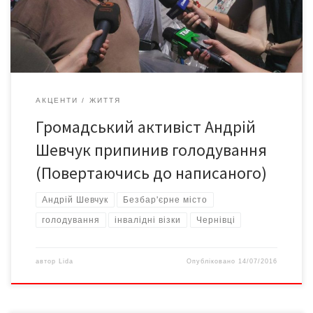
але наразі побачила потребу і можливість прискорити
виконання цих робіт – адже велику […]
АКЦЕНТИ
ЖИТТЯ
Громадський активіст Андрій
Шевчук припинив голодування
(Повертаючись до написаного)
Андрій Шевчук
Безбар'єрне місто
голодування
інвалідні візки
Чернівці
автор
Lida
Опубліковано
14/07/2016