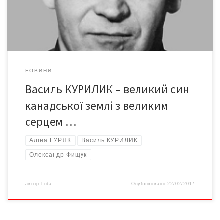
Сторінка еміграції в літописі нашої історії завжди займала
особливе місце. Протягом […]
НОВИНИ
Василь КУРИЛИК – великий син
канадської землі з великим
серцем …
Аліна ГУРЯК
Василь КУРИЛИК
Олександр Фищук
автор
Lida
Опубліковано
22/02/2017