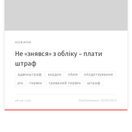
закрити реєстрацію. Адже це потребує досить багато часу:
заява громадянина […]
НОВИНИ
Не «знявся» з обліку – плати
штраф
адмінштраф
кордон
облік
оподпткування
рік
термін
тривалий термін
штраф
автор
Lida
Опубліковано
22/02/2013