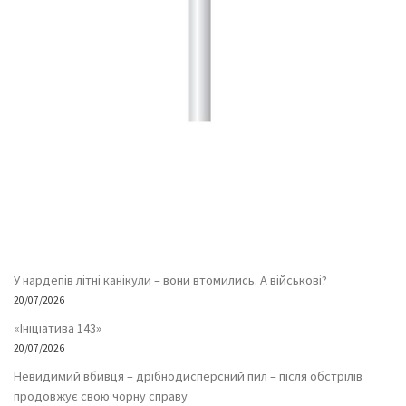
У нардепів літні канікули – вони втомились. А військові?
20/07/2026
«Ініціатива 143»
20/07/2026
Невидимий вбивця – дрібнодисперсний пил – після обстрілів
продовжує свою чорну справу