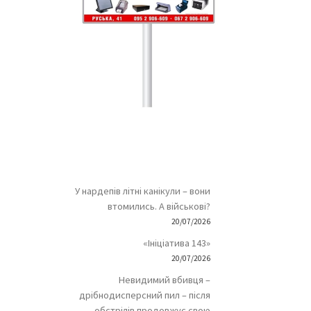
У нардепів літні канікули – вони
втомились. А військові?
20/07/2026
«Ініціатива 143»
20/07/2026
Невидимий вбивця –
дрібнодисперсний пил – після
обстрілів продовжує свою