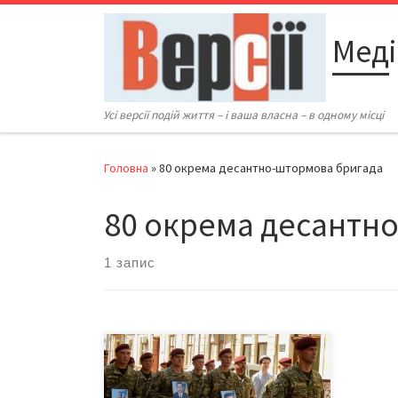
Перейти до вмісту
Меді
Усі версії подій життя – і ваша власна – в одному місці
Головна
»
80 окрема десантно-штормова бригада
80 окрема десантн
1 запис
12 червня 2019-го у Чернівцях із
вдячністю і сльозами радості,
урочисто земляки зустріли