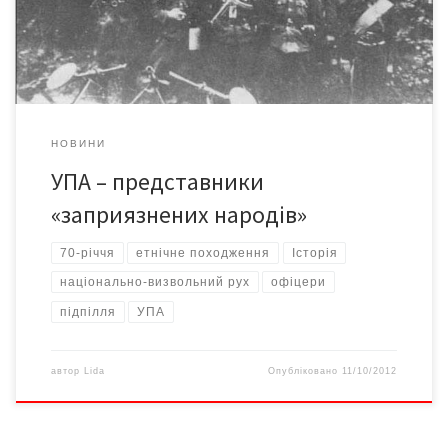
Повстанської Армії (УПА). У ній служили не лише етнічні
українці, а […]
НОВИНИ
УПА – представники
«заприязнених народів»
70-річчя
етнічне походження
Історія
національно-визвольний рух
офіцери
підпілля
УПА
автор
Lida
Опубліковано
11/10/2012