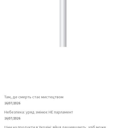
Там, де смерть стає мистецтвом
16/07/2026
Небезпека: уряд змінює НЕ парламент
16/07/2026
Ціни на продукти в Україні: яйця дешевшають, хліб може