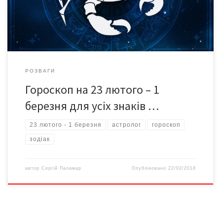
На вихідних очікуйте приємних подій та зустрічей. У понеділок
варто порадитися з кимсь досвідченим. […]
РОЗВАГИ
Гороскоп на 23 лютого – 1
березня для усіх знаків …
23 лютого - 1 березня
астролог
гороскоп
зодіак
автор
Сергій Паламар
Опубліковано
22/02/2018