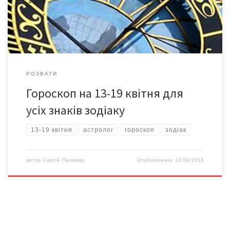
поганому настрою на вихідних, але не призначайте вечірку на
[…]
РОЗВАГИ
Гороскоп на 13-19 квітня для
усіх знаків зодіаку
13-19 квітня
астролог
гороскоп
зодіак
автор
Сергій Паламар
Опубліковано
12/04/2018