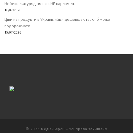
Небезпека: уряд змінює НЕ парламент
16/07/2026
Ціни на продукти в Україні: яйця дешевшають, хліб може
подорожчати
15/07/2026
© 2026
Медіа-Версії
– Усі права захищено