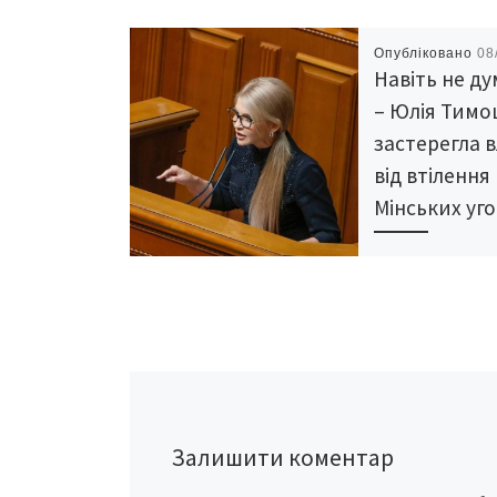
Опубліковано
08
Навіть не д
– Юлія Тим
застерегла 
від втілення
Мінських уг
Виконання Мінськ
фактично держа
зрадою. Щоб впо
викликами, які п
останнім часом, У
потрібно стати с
припинити штуч
соціально-економ
Залишити коментар