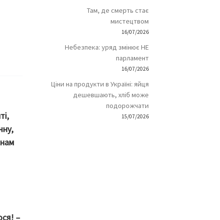
Там, де смерть стає
мистецтвом
16/07/2026
Небезпека: уряд змінює НЕ
парламент
16/07/2026
Ціни на продукти в Україні: яйця
дешевшають, хліб може
подорожчати
ті,
15/07/2026
чну,
 нам
ся! –