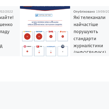
/02/2022
Опубліковано
19/09/2
умайте!
Які телеканали
ошенко
найчастіше
владу
порушують
стандарти
од
журналістики
(ІНФОГРАФІКА)
их угод є
вною
Телеканали “Україна” т
ратися з
“Інтер” протягом серпн
остали
випустили 181 сумнівн
країні
сюжет. Про це
ильною:
повідомляє Mediasapie
ний
Видання зазначає, що 
ічний […]
чотири рази більше, ан
[…]