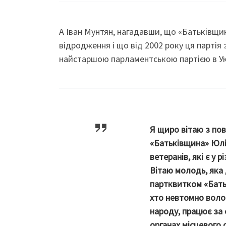
А Іван Мунтян, нагадавши, що «Батьківщин
відродження і що від 2002 року ця партія
найстаршою парламентською партією в Укр
Я щиро вітаю з пов
«Батьківщина» Юлі
ветеранів, які є у 
Вітаю молодь, яка 
партквитком «Батьк
хто невтомно волон
народу, працює за с
органах місцевого