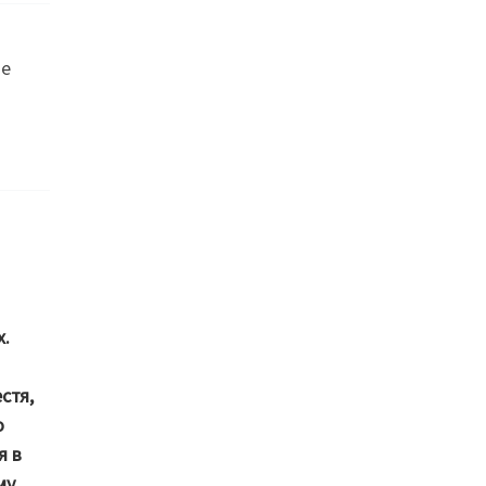
не
х.
стя,
о
я в
му