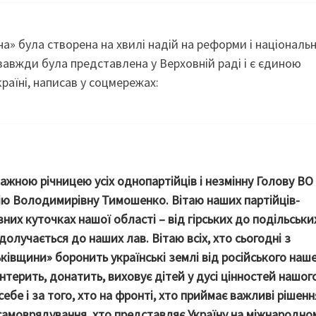
а» була створена на хвилі надій на реформи і національ
 завжди була представлена у Верховній раді і є єдиною
аїні, написав у соцмережах:
ажною річницею усіх однопартійців і незмінну Голову ВО
ю Володимирівну Тимошенко. Вітаю наших партійців-
різних куточках нашої області – від гірських до подільськи
долучається до наших лав. Вітаю всіх, хто сьогодні з
івщини» боронить українські землі від російського наше
терить, донатить, виховує дітей у дусі цінностей нашог
ебе і за того, хто на фронті, хто приймає важливі рішенн
 самоврядування, хто представляє Україну на міжнародно