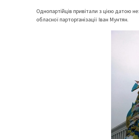
Однопартійців привітали з цією датою нез
обласної парторганізації Іван Мунтян.