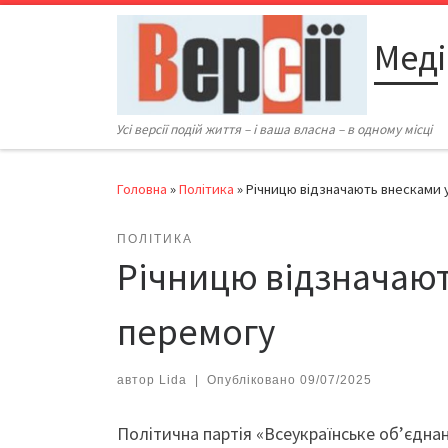
Перейти до вмісту
Меді
Усі версії подій життя – і ваша власна – в одному місці
Головна
»
Політика
»
Річницю відзначають внесками 
ПОЛІТИКА
Річницю відзначают
перемогу
автор
Lida
|
Опубліковано
09/07/2025
Політична партія «Всеукраїнське об’єднан