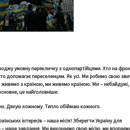
воджу умовну перекличку з однопартійцями. Хто на фрон
хто допомагає переселенцям. Як усі. Ми робимо свою зви
 живемо з країною, ми живемо країною. Ми – небайдужі,
основне, це найголовніше.
них. Дякую кожному. Тепло обіймаю кожного.
аїнських інтересів – наша місія! Зберегти Україну для
 – наше завдання. Ми виконаємо свою місію, ми впораємо