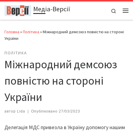
Медіа-Версії
Перейти до вмісту
Search
Ме
Головна
»
Політика
»
Міжнародний демсоюз повністю на стороні
України
ПОЛІТИКА
Міжнародний демсоюз
повністю на стороні
України
автор
Lida
|
Опубліковано
27/03/2023
Делегація МДС привезла в Україну допомогу нашим