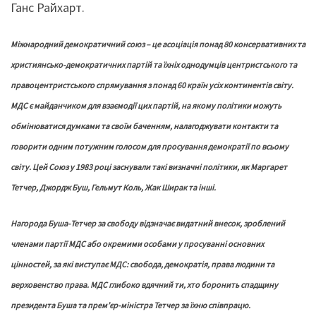
Ганс Райхарт.
Міжнародний демократичний союз – це асоціація понад 80 консервативних та
християнсько-демократичних партій та їхніх однодумців центристського та
правоцентристського спрямування з понад 60 країн усіх континентів світу.
МДС є майданчиком для взаємодії цих партій, на якому політики можуть
обмінюватися думками та своїм баченням, налагоджувати контакти та
говорити одним потужним голосом для просування демократії по всьому
світу. Цей Союз у 1983 році заснували такі визначні політики, як Маргарет
Тетчер, Джордж Буш, Гельмут Коль, Жак Ширак та інші.
Нагорода Буша-Тетчер за свободу відзначає видатний внесок, зроблений
членами партії МДС або окремими особами у просуванні основних
цінностей, за які виступає МДС: свобода, демократія, права людини та
верховенство права. МДС глибоко вдячний ти, хто боронить спадщину
президента Буша та прем’єр-міністра Тетчер за їхню співпрацю.