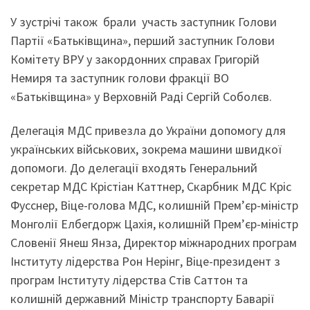
У зустрічі також брали участь заступник Голови
Партії «Батьківщина», перший заступник Голови
Комітету ВРУ у закордонних справах Григорій
Немиря та заступник голови фракції ВО
«Батьківщина» у Верховній Раді Сергій Соболєв.
Делегація МДС привезла до України допомогу для
українських військових, зокрема машини швидкої
допомоги. До делегації входять Генеральний
секретар МДС Крістіан Каттнер, Скарбник МДС Кріс
Фусснер, Віце-голова МДС, колишній Прем’єр-міністр
Монголії Елбегдорж Цахія, колишній Прем’єр-міністр
Словенії Янеш Янза, Директор міжнародних програм
Інституту лідерства Рон Нерінг, Віце-президент з
програм Інституту лідерства Стів Саттон та
колишній державний Міністр транспорту Баварії