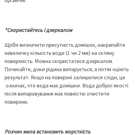
органічні.
*Скористайтесь і д
зеркало
м
Щоби визначити присутність домішок, накрапайте
невеличку кількість води (1 чи 2 мм) на скляну
поверхність. Можна скористатися дзеркалом.
Почекайте, доки рідина випарується, а потім оцініть
результат. Якщо на поверхні залишилися сліди, це
означає, что вода має домішки. Вода доброї якості
після випаровування має повністю очистити
поверхню.
Р
озчин
м
и
ла
встановить жорсткість