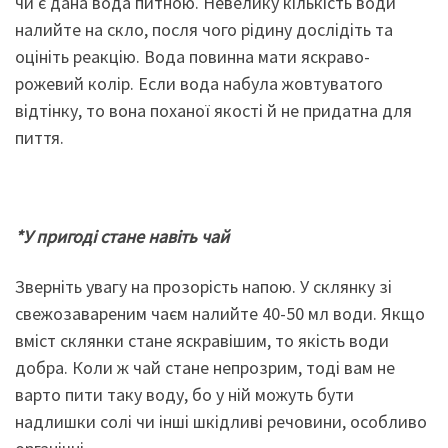
чи є дана вода питною. Невелику кількість води
налийте на скло, посля чого рідину дослідіть та
оцініть реакцію. Вода повинна мати яскраво-
рожевий колір. Если вода набула жовтуватого
відтінку, то вона поханої якості й не придатна для
пиття.
*У пригоді стане навіть
чай
Зверніть увагу на прозорість напою. У склянку зі
свежозавареним чаєм налийте 40-50 мл води. Якщо
вміст склянки стане яскравішим, то якість води
добра. Коли ж чай стане непрозрим, тоді вам не
варто пити таку воду, бо у ній можуть бути
надлишки солі чи інші шкідливі речовини, особливо