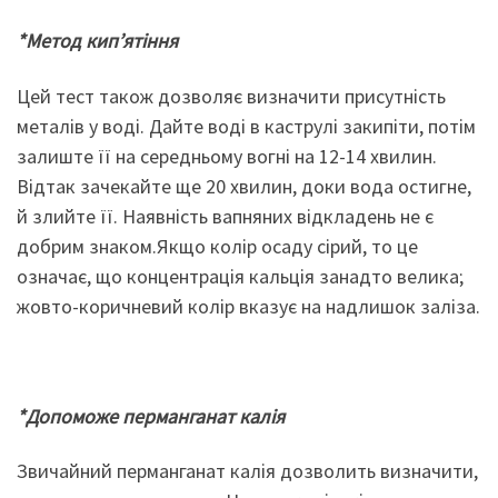
*Метод к
ип
’
я
тіння
Цей тест також дозволяє визначити присутність
металів у воді. Дайте воді в каструлі закипіти, потім
залиште її на середньому вогні на 12-14 хвилин.
Відтак зачекайте ще 20 хвилин, доки вода остигне,
й злийте її. Наявність вапняних відкладень не є
добрим знаком.Якщо колір осаду сірий, то це
означає, що концентрація кальція занадто велика;
жовто-коричневий колір вказує на надлишок заліза.
*Допоможе
перманганат кал
і
я
Звичайний перманганат калія дозволить визначити,