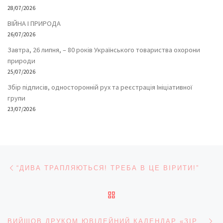
28/07/2026
ВІЙНА І ПРИРОДА
26/07/2026
Завтра, 26 липня, – 80 років Українського товариства охорони
природи
25/07/2026
Збір підписів, односторонній рух та реєстрація Ініціативної
групи
23/07/2026
Навігація записів
Попередній запис
“ДИВА ТРАПЛЯЮТЬСЯ! ТРЕБА В ЦЕ ВІРИТИ!”
ПОВЕРНУТИСЯ ДО СПИС
На
ВИЙШОВ ДРУКОМ ЮВІЛЕЙНИЙ КАЛЕНДАР «ЗІРКА ЛЕОНІДА КАДЕНЮКА НАД БУКОВИНОЮ»…