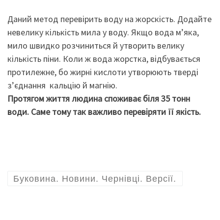
Даний метод перевірить воду на жорскість. Додайте
невелику кількість мила у воду. Якщо вода м’яка,
мило швидко розчиниться й утворить велику
кількість піни. Коли ж вода жорстка, відбувається
протилежне, бо жирні кислоти утворюють тверді
з’єднання кальцію й магнію.
П
ротя
гом
жи
ття людина
с
по
живає біля
35 тонн
вод
и
.
Саме тому так важливо
п
е
ре
ві
рят
и її якість
.
Буковина. Новини. Чернівці. Версії.