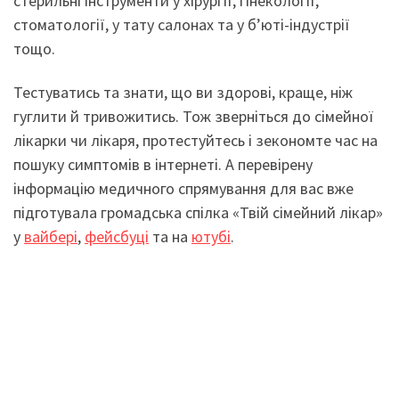
стерильні інструменти у хірургії, гінекології,
стоматології, у тату салонах та у б’юті-індустрії
тощо.
Тестуватись та знати, що ви здорові, краще, ніж
гуглити й тривожитись. Тож зверніться до сімейної
лікарки чи лікаря, протестуйтесь і зекономте час на
пошуку симптомів в інтернеті. А перевірену
інформацію медичного спрямування для вас вже
підготувала громадська спілка «Твій сімейний лікар»
у
вайбері
,
фейсбуці
та на
ютубі
.