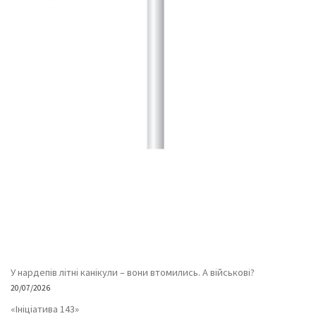
У нардепів літні канікули – вони втомились. А військові?
20/07/2026
«Ініціатива 143»