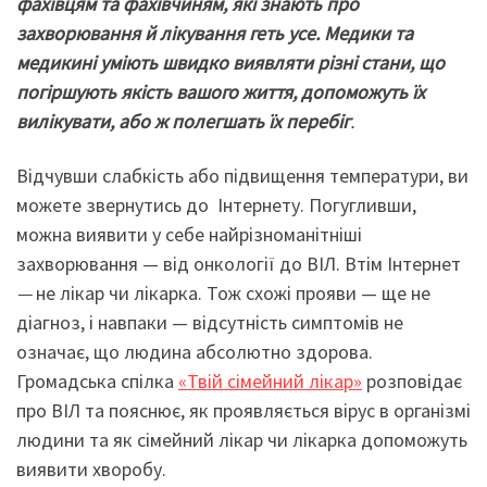
фахівцям та фахівчиням, які знають про
захворювання й лікування геть усе. Медики та
медикині уміють швидко виявляти різні стани, що
погіршують якість вашого життя, допоможуть їх
вилікувати, або ж полегшать їх перебіг
.
Відчувши слабкість або підвищення температури, ви
можете звернутись до Інтернету. Погугливши,
можна виявити у себе найрізноманітніші
захворювання — від онкології до ВІЛ. Втім Інтернет
—
не лікар чи лікарка. Тож схожі прояви — ще не
діагноз, і навпаки — відсутність симптомів не
означає, що людина абсолютно здорова.
Громадська спілка
«Твій сімейний лікар»
розповідає
про ВІЛ та пояснює, як проявляється вірус в організмі
людини та як сімейний лікар чи лікарка допоможуть
виявити хворобу.