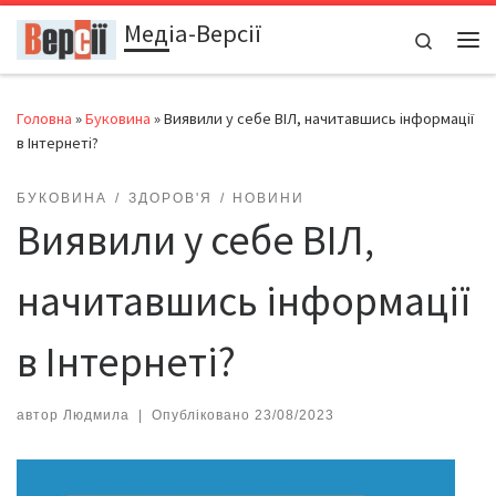
Медіа-Версії
Перейти до вмісту
Search
Ме
Головна
»
Буковина
»
Виявили у себе ВІЛ, начитавшись інформації
в Інтернеті?
БУКОВИНА
ЗДОРОВ'Я
НОВИНИ
Виявили у себе ВІЛ,
начитавшись інформації
в Інтернеті?
автор
Людмила
|
Опубліковано
23/08/2023