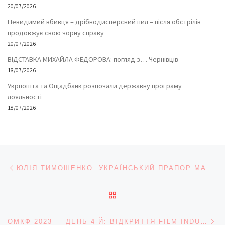
20/07/2026
Невидимий вбивця – дрібнодисперсний пил – після обстрілів
продовжує свою чорну справу
20/07/2026
ВІДСТАВКА МИХАЙЛА ФЕДОРОВА: погляд з… Чернівців
18/07/2026
Укрпошта та Ощадбанк розпочали державну програму
лояльності
18/07/2026
Навігація записів
Попередній запис
ЮЛІЯ ТИМОШЕНКО: УКРАЇНСЬКИЙ ПРАПОР МАЙОРІТИМЕ І В КРИМУ, І НА ДОНБАСІ!
ПОВЕРНУТИСЯ ДО СПИС
На
ОМКФ-2023 — ДЕНЬ 4-Й: ВІДКРИТТЯ FILM INDUSTRY OFFICE