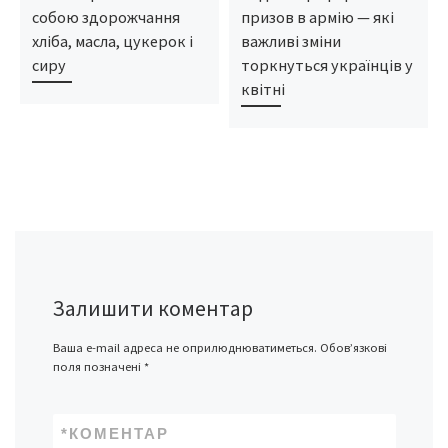
собою здорожчання
призов в армію — які
хліба, масла, цукерок і
важливі зміни
сиру
торкнуться українців у
квітні
Залишити коментар
Ваша e-mail адреса не оприлюднюватиметься.
Обов’язкові
поля позначені
*
*
КОМЕНТАР