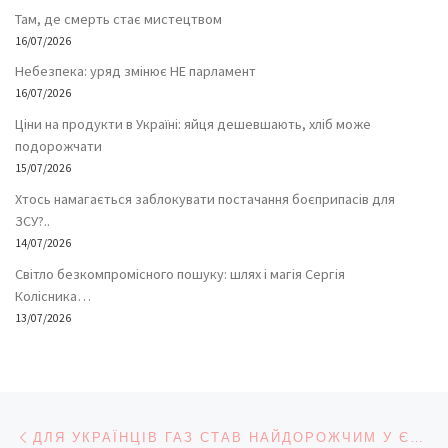
Там, де смерть стає мистецтвом
16/07/2026
Небезпека: уряд змінює НЕ парламент
16/07/2026
Ціни на продукти в Україні: яйця дешевшають, хліб може
подорожчати
15/07/2026
Хтось намагається заблокувати постачання боєприпасів для
ЗСУ?..
14/07/2026
Світло безкомпромісного пошуку: шлях і магія Сергія
Колісника…
13/07/2026
Навігація записів
Попередній запис
ДЛЯ УКРАЇНЦІВ ГАЗ СТАВ НАЙДОРОЖЧИМ У ЄВРОПІ