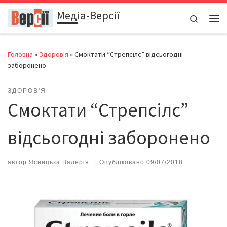
Медіа-Версії
Перейти до вмісту
Search
Ме
Головна
»
Здоров'я
»
Смоктати “Стрепсілс” відсьогодні
заборонено
ЗДОРОВ'Я
Смоктати “Стрепсілс”
відсьогодні заборонено
автор
Ясницька Валерія
|
Опубліковано
09/07/2018