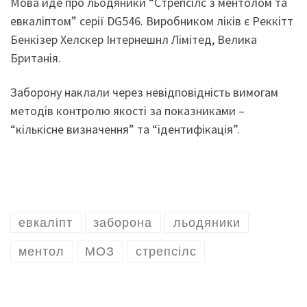
Мова йде про льодяники “Стрепсілс з ментолом та
евкаліптом” серії DG546. Виробником ліків є Реккітт
Бенкізер Хелскер Інтернешнл Лімітед, Велика
Британія.
Заборону наклали через невідповідність вимогам
методів контролю якості за показниками –
“кількісне визначення” та “ідентифікація”.
евкаліпт
заборона
льодяники
ментол
МОЗ
стрепсілс