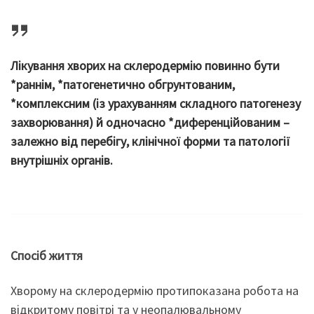
Лікування хворих на склеродермію повинно бути
*раннім, *патогенетично обгрунтованим,
*комплексним (із урахуванням складного патогенезу
захворювання) й одночасно *диференційованим –
залежно від перебігу, клінічної форми та патології
внутрішніх органів.
Спосіб життя
Хворому на склеродермію протипоказана робота на
відкритому повітрі та у неопалювальному