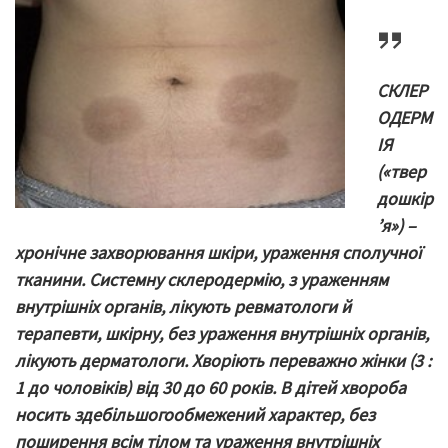
СКЛЕР
ОДЕРМ
ІЯ
(«твер
дошкір
’я») –
хронічне захворювання шкіри, ураження сполучної
тканини. Системну склеродермію, з ураженням
внутрішніх органів, лікують ревматологи й
терапевти, шкірну, без ураження внутрішніх органів,
лікують дерматологи. Хворіють переважно жінки (3 :
1 до чоловіків) від 30 до 60 років.
В
дітей
хвороба
носить
здебільшого
обмежений характер
, без
поширення всім тілом та ураження внутрішніх