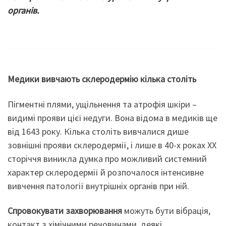
органів.
Медики вивчають склеродермію кілька століть
Пігментні плями, ущільнення та атрофія шкіри –
видимі прояви цієї недуги. Вона відома в медиків ще
від 1643 року. Кілька століть вивчалися дише
зовнішні прояви склеродермії, і лише в 40-х роках XX
сторіччя виникла думка про можливий системний
характер склеродермії й розпочалося інтенсивне
вивчення патології внутрішніх органів при ній.
Спровокувати захворювання
можуть бути вібрація,
контакт з хімічними речовинами, деякі