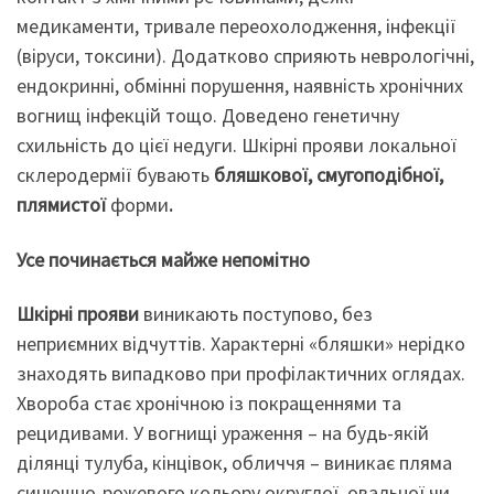
медикаменти, тривале переохолодження, інфекції
(віруси, токсини). Додатково сприяють неврологічні,
ендокринні, обмінні порушення, наявність хронічних
вогнищ інфекцій тощо. Доведено генетичну
схильність до цієї недуги. Шкірні прояви локальної
склеродермії бувають
бляшкової, смугоподібної,
плямистої
форми
.
Усе починається майже непомітно
Шкірні прояви
виникають поступово, без
неприємних відчуттів. Характерні «бляшки» нерідко
знаходять випадково при профілактичних оглядах.
Хвороба стає хронічною із покращеннями та
рецидивами. У вогнищі ураження – на будь-якій
ділянці тулуба, кінцівок, обличчя – виникає пляма
синюшно-рожевого кольору округлої, овальної чи