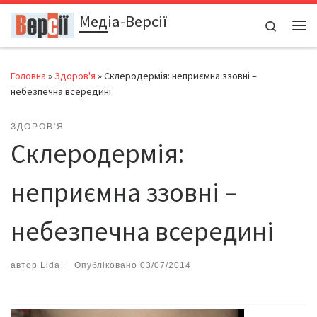
Медіа-Версії
Перейти до вмісту
Search
Ме
Головна
»
Здоров'я
»
Склеродермія: неприємна ззовні –
небезпечна всередині
ЗДОРОВ'Я
Склеродермія:
неприємна ззовні –
небезпечна всередині
автор
Lida
|
Опубліковано
03/07/2014