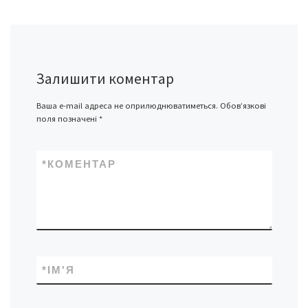
Залишити коментар
Ваша e-mail адреса не оприлюднюватиметься.
Обов’язкові
поля позначені
*
*
КОМЕНТАР
*
ІМ'Я