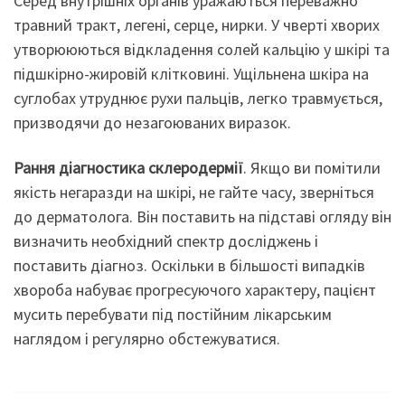
Серед внутрішніх органів уражаються переважно
травний тракт, легені, серце, нирки. У чверті хворих
утворююються відкладення солей кальцію у шкірі та
підшкірно-жировій клітковині. Ущільнена шкіра на
суглобах утруднює рухи пальців, легко травмується,
призводячи до незагоюваних виразок.
Рання діагностика склеродермії
. Якщо ви помітили
якість негаразди на шкірі, не гайте часу, зверніться
до дерматолога. Він поставить на підставі огляду він
визначить необхідний спектр досліджень і
поставить діагноз. Оскільки в більшості випадків
хвороба набуває прогресуючого характеру, пацієнт
мусить перебувати під постійним лікарським
наглядом і регулярно обстежуватися.