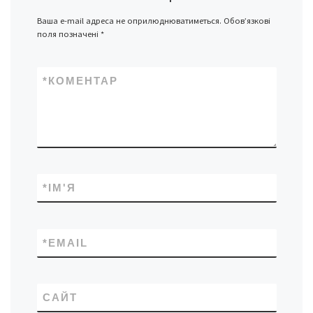
Ваша e-mail адреса не оприлюднюватиметься.
Обов’язкові
поля позначені
*
*
КОМЕНТАР
*
ІМ'Я
*
EMAIL
САЙТ