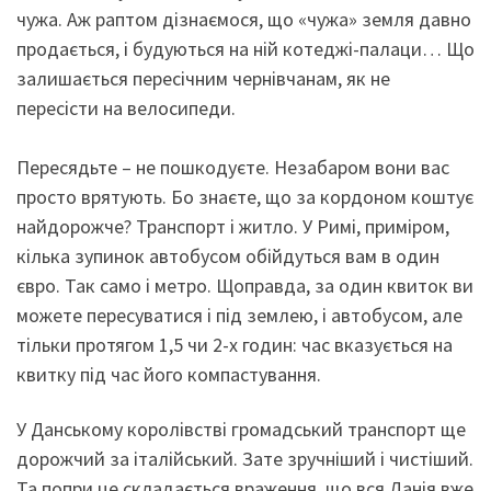
чужа. Аж раптом дізнаємося, що «чужа» земля давно
продається, і будуються на ній котеджі-палаци… Що
залишається пересічним чернівчанам, як не
пересісти на велосипеди.
Пересядьте – не пошкодуєте. Незабаром вони вас
просто врятують. Бо знаєте, що за кордоном коштує
найдорожче? Транспорт і житло. У Римі, приміром,
кілька зупинок автобусом обійдуться вам в один
євро. Так само і метро. Щоправда, за один квиток ви
можете пересуватися і під землею, і автобусом, але
тільки протягом 1,5 чи 2-х годин: час вказується на
квитку під час його компастування.
У Данському королівстві громадський транспорт ще
дорожчий за італійський. Зате зручніший і чистіший.
Та попри це складається враження, що вся Данія вже