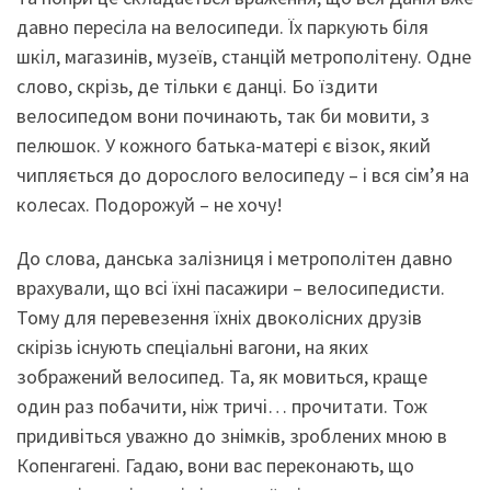
давно пересіла на велосипеди. Їх паркують біля
шкіл, магазинів, музеїв, станцій метрополітену. Одне
слово, скрізь, де тільки є данці. Бо їздити
велосипедом вони починають, так би мовити, з
пелюшок. У кожного батька-матері є візок, який
чипляється до дорослого велосипеду – і вся сім’я на
колесах. Подорожуй – не хочу!
До слова, данська залізниця і метрополітен давно
врахували, що всі їхні пасажири – велосипедисти.
Тому для перевезення їхніх двоколісних друзів
скірізь існують спеціальні вагони, на яких
зображений велосипед. Та, як мовиться, краще
один раз побачити, ніж тричі… прочитати. Тож
придивіться уважно до знімків, зроблених мною в
Копенгагені. Гадаю, вони вас переконають, що