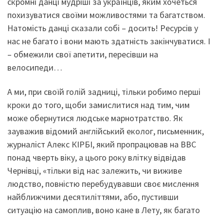
скромні данці мудріші за українців, яким хочеться
похизуватися своїми можливостями та багатством.
Натомість данці сказали собі – досить! Ресурсів у
нас не багато і вони мають здатність закінчуватися. І
– обмежили свої апетити, пересівши на
велосипеди…
А ми, при своїй голій задниці, тільки робимо перші
кроки до того, щоби замислитися над тим, чим
може обернутися людське марнотратство. Як
зауважив відомий англійський еколог, письменник,
журналіст Алекс КІРБІ, який пропрацював на ВВС
понад чверть віку, а цього року влітку відвідав
Чернівці, «тільки від нас залежить, чи виживе
людство, повністю перебудувавши своє мислення
найближчими десятиліттями, або, пустивши
ситуацію на самоплив, воно кане в Лету, як багато