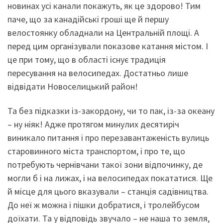
новинах усі канали покажуть, як це здорово! Тим
паче, що за канадійські гроші ще й першу
велостоянку обладнали на Центральній площі. А
перед цим організували показове катання містом. І
це при тому, що в області існує традиція
пересування на велосипедах. Достатньо лише
відвідати Новоселицький район!
Та без підказки із-закордону, чи то пак, із-за океану
– ну ніяк! Адже протягом минулих десятиріч
виникало питання і про перезавантаженість вулиць
старовинного міста транспортом, і про те, що
потребують чернівчани такої зони відпочинку, де
могли б і на лижах, і на велосипедах покататися. Ще
й місце для цього вказували – станція садівництва.
До неї ж можна і пішки добратися, і тролейбусом
доїхати. Та у відповідь звучало – не наша то земля,