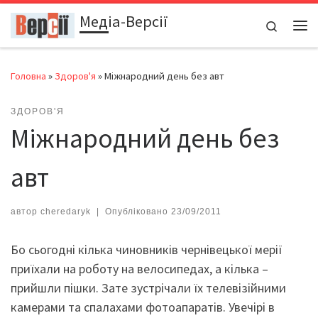
Медіа-Версії
Перейти до вмісту
Search
Ме
Головна
»
Здоров'я
»
Міжнародний день без авт
ЗДОРОВ'Я
Міжнародний день без
авт
автор
cheredaryk
|
Опубліковано
23/09/2011
Бо сьогодні кілька чиновників чернівецької мерії
приїхали на роботу на велосипедах, а кілька –
прийшли пішки. Зате зустрічали їх телевізійними
камерами та спалахами фотоапаратів. Увечірі в