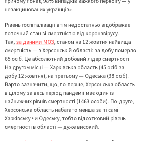
причому понад 98% випадків важкого перебігу — у
невакцинованих українців».
Рівень госпіталізації втім недостатньо відображає
поточний стан зі смертністю від коронавірусу.
Так,
за даними МОЗ
, станом на 12 жовтня найвища
смертність — в Херсонській області: за добу померло
65 осіб. Це абсолютний добовий лідер смертності.
На другом місці — Харківська область (45 осіб за
добу 12 жовтня), на третьому — Одеська (38 осіб).
Варто зазначити, що, по-перше, Херсонська область
в цілому за весь період пандемії має один із
найнижчих рівнів смертності (1463 особи). По-друге,
Херсонська область набагато менша за ті самі
Харківську чи Одеську, тобто відсотковий рівень
смертності в області — дуже високий.