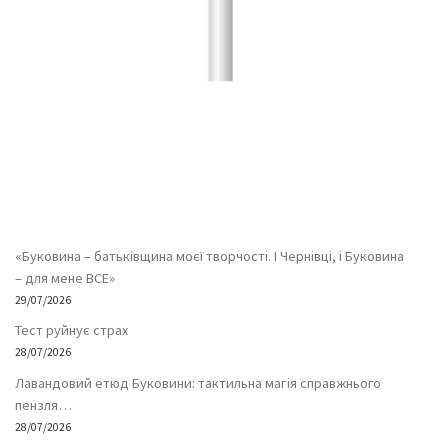
«Буковина – батьківщина моєї творчості. І Чернівці, і Буковина
– для мене ВСЕ»
29/07/2026
Тест руйнує страх
28/07/2026
Лавандовий етюд Буковини: тактильна магія справжнього
пензля…
28/07/2026