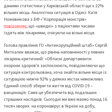
даними статистики у Харківській області ще є 22%
вільних місць. Аналогічна ситуація в Одесі: Катя
Ножевнікова з БФ «’Корпорація монстрів»
повідомляє
, що «швидкі» з пацієнтами часами
їздять між лікарнями, очікуючи на вільні місця.
Голова правління ГО «Антикорупційний штаб» Сергій
Миткалик вважає, що рівень наповненості у певних
лікарень критичний: «Обласні департаменти
охорони здоров’я заспокоюють, повідомляючи що
ситуація контрольована, хоча знайти вільне місце із
сатурацією нижче 92% у деяких містах неможливо.
Єдиний спосіб зберегти життя від COVID-19 –
вакцинація. Саме це убезпечить від подальших
страшних наслідків. Сьогодні ми вже маємо понад 16
тисяч хворих на коронавірус в Україні на добу,