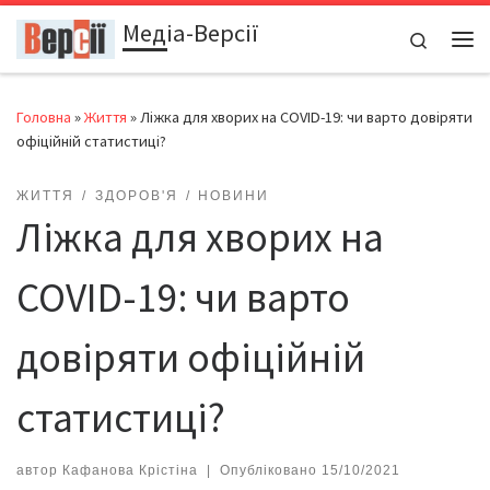
Медіа-Версії
Перейти до вмісту
Search
Ме
Головна
»
Життя
»
Ліжка для хворих на COVID-19: чи варто довіряти
офіційній статистиці?
ЖИТТЯ
ЗДОРОВ'Я
НОВИНИ
Ліжка для хворих на
COVID-19: чи варто
довіряти офіційній
статистиці?
автор
Кафанова Крістіна
|
Опубліковано
15/10/2021