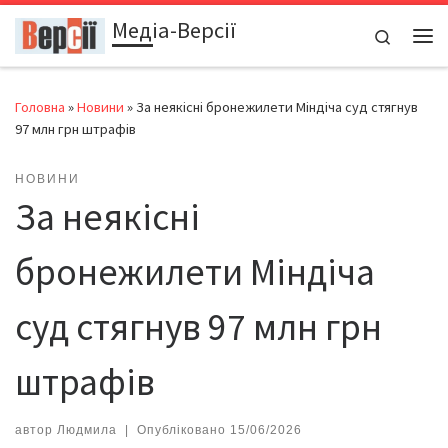
Медіа-Версії
Перейти до вмісту
Search
Ме
Головна
»
Новини
»
За неякісні бронежилети Міндіча суд стягнув
97 млн грн штрафів
НОВИНИ
За неякісні
бронежилети Міндіча
суд стягнув 97 млн грн
штрафів
автор
Людмила
|
Опубліковано
15/06/2026