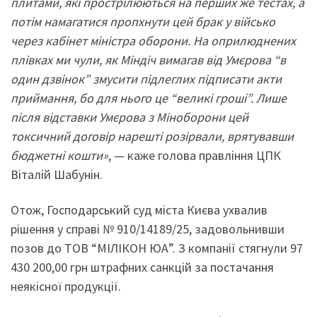
плитами, які прострілюються на перших же тестах, а
потім намагатися пропхнути цей брак у військо
через кабінет міністра оборони. На оприлюднених
плівках ми чули, як Міндіч вимагав від Умєрова “в
один дзвінок” змусити підлеглих підписати акти
приймання, бо для нього це “великі гроші”. Лише
після відставки Умєрова з Міноборони цей
токсичний договір нарешті розірвали, врятувавши
бюджетні кошти»
, — каже голова правління ЦПК
Віталій Шабунін.
Отож, Господарський суд міста Києва ухвалив
рішення у справі № 910/14189/25, задовольнивши
позов до ТОВ “МІЛІКОН ЮА”. З компанії стягнули 97
430 200,00 грн штрафних санкцій за постачання
неякісної продукції.