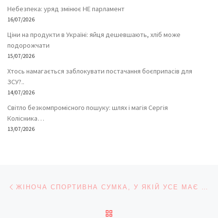
Небезпека: уряд змінює НЕ парламент
16/07/2026
Ціни на продукти в Україні: яйця дешевшають, хліб може
подорожчати
15/07/2026
Хтось намагається заблокувати постачання боєприпасів для
ЗСУ?..
14/07/2026
Світло безкомпромісного пошуку: шлях і магія Сергія
Колісника…
13/07/2026
Навігація записів
Попередній запис
ЖІНОЧА СПОРТИВНА СУМКА, У ЯКІЙ УСЕ МАЄ СВОЄ МІСЦЕ
ПОВЕРНУТИСЯ ДО СПИС